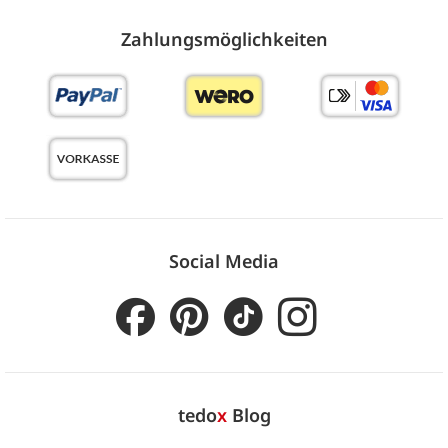
Zahlungs­möglich­keiten
Social Media
tedo
x
Blog