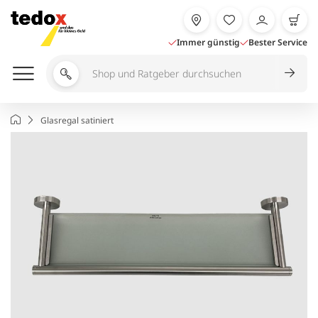
Zum
Inhalt
springen
Immer günstig
Bester Service
Shop
und
Ratgeber
Startseite
Glasregal satiniert
durchsuchen