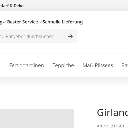
edarf & Deko
ig
Bester Service
Schnelle Lieferung
n
Fertiggardinen
Teppiche
Maß-Plissees
Ra
Girlan
Art.Nr.:
311661