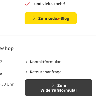
und vieles mehr!
Zum tedo
x
-Blog
neshop
12
Kontaktformular
Retourenanfrage
e
6:30 Uhr
Zum
Widerrufsformular