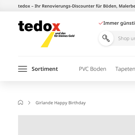
Zum
tedox – Ihr Renovierungs-Discounter für Böden, Malerb
Inhalt
springen
Immer günst
Shop
und
Ratgeber
Sortiment
PVC Boden
Tapete
durchsuchen
Startseite
Girlande Happy Birthday