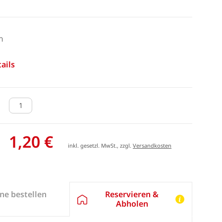
m
ails
1,20 €
inkl. gesetzl. MwSt., zzgl.
Versandkosten
Reservieren &
ne bestellen
Abholen