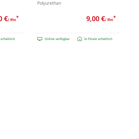
Polyurethan
0 €
9,00 €
*
*
/ lfm
/ lfm
e erhältlich
Online verfügbar
In Filiale erhältlich