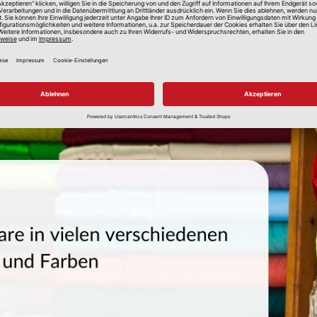
als Meterware online kaufen
esetzt. Durch die Möglichkeit Stoffe, Kunstleder, Wachstücher usw. a
Meterware erhältlich sind und welche kreativen Projekte sich damit rea