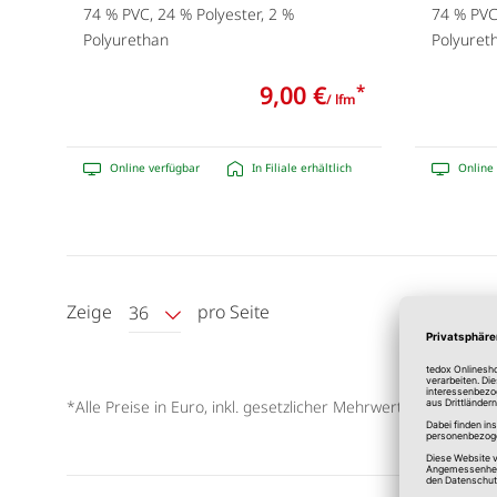
74 % PVC, 24 % Polyester, 2 %
74 % PVC,
Polyurethan
Polyuret
9,00 €
*
/ lfm
Online verfügbar
In Filiale erhältlich
Online 
Zeige
pro Seite
36
*Alle Preise in Euro, inkl. gesetzlicher Mehrwertsteuer, zzgl.
V