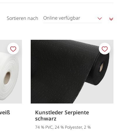
Online verfügbar
Sortieren nach
Aufstei
sortier
Merken
Merken
weiß
Kunstleder Serpiente
schwarz
74 % PVC, 24 % Polyester, 2 %