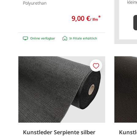
klein
Polyurethan
9,00 €
*
/ lfm
Online verfügbar
In Filiale erhältlich
Merken
Kunstleder Serpiente silber
Kunstl