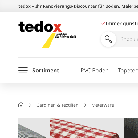
Zum
tedox – Ihr Renovierungs-Discounter für Böden, Malerb
Inhalt
springen
Immer günst
Shop
und
Ratgeber
Sortiment
PVC Boden
Tapete
durchsuchen
Startseite
Gardinen & Textilien
Meterware