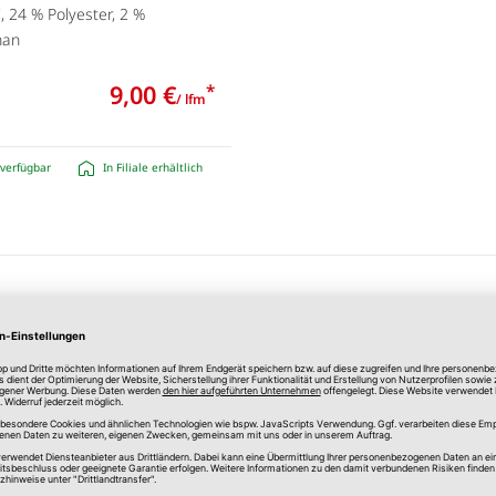
 24 % Polyester, 2 %
han
9,00 €
*
/ lfm
verfügbar
In Filiale erhältlich
ersandkosten