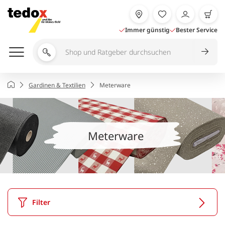
Zum
Inhalt
springen
Immer günstig
Bester Service
Shop
und
Ratgeber
Startseite
Gardinen & Textilien
Meterware
durchsuchen
Meterware
Filter