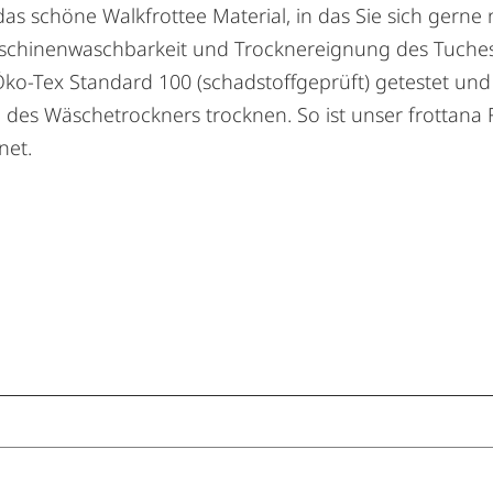
 das schöne Walkfrottee Material, in das Sie sich ger
chinenwaschbarkeit und Trocknereignung des Tuches. S
o-Tex Standard 100 (schadstoffgeprüft) getestet und ze
es Wäschetrockners trocknen. So ist unser frottana F
net.