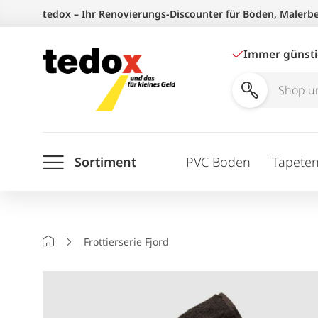
Zum
tedox – Ihr Renovierungs-Discounter für Böden, Malerb
Inhalt
springen
Immer günst
Shop
und
Ratgeber
Sortiment
PVC Boden
Tapete
durchsuchen
Startseite
Frottierserie Fjord