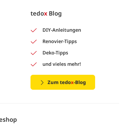
tedo
x
Blog
DIY-Anleitungen
Renovier-Tipps
Deko-Tipps
und vieles mehr!
Zum tedo
x
-Blog
neshop