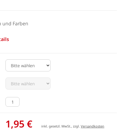
n und Farben
ails
1,95 €
inkl. gesetzl. MwSt., zzgl.
Versandkosten