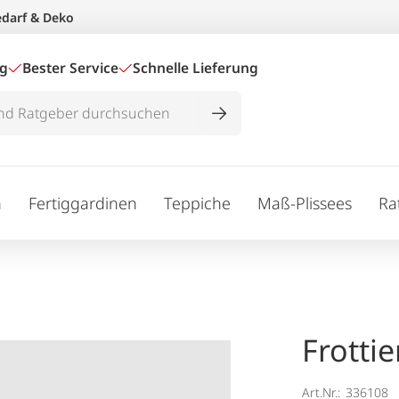
edarf & Deko
ig
Bester Service
Schnelle Lieferung
n
Fertiggardinen
Teppiche
Maß-Plissees
Ra
Frottie
Art.Nr.:
336108