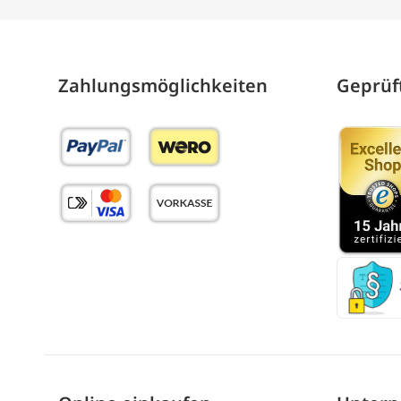
Zahlungs­möglich­keiten
Geprüft