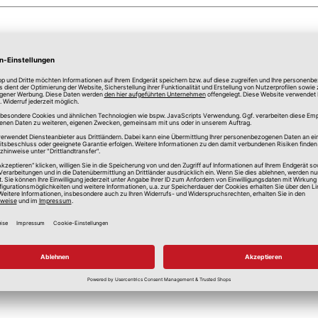
anspruchung
hen