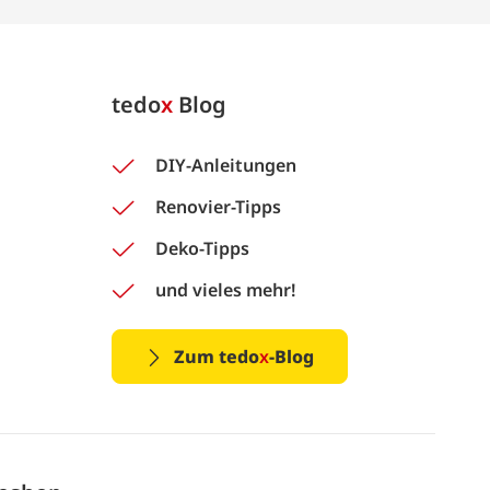
tedo
x
Blog
DIY-Anleitungen
Renovier-Tipps
Deko-Tipps
und vieles mehr!
Zum tedo
x
-Blog