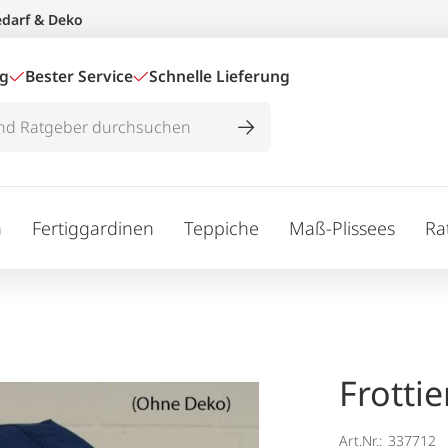
edarf & Deko
ig
Bester Service
Schnelle Lieferung
n
Fertiggardinen
Teppiche
Maß-Plissees
Ra
Frottie
Art.Nr.:
337712