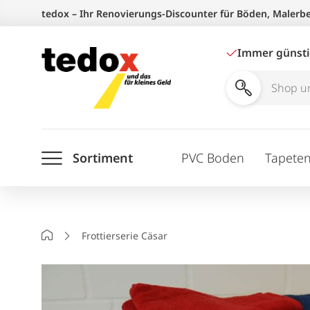
Zum
tedox – Ihr Renovierungs-Discounter für Böden, Malerb
Inhalt
springen
Immer günst
Shop
und
Ratgeber
Sortiment
PVC Boden
Tapete
durchsuchen
Startseite
Frottierserie Cäsar