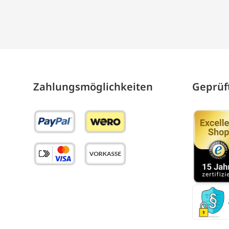
Zahlungs­möglich­keiten
Geprüft