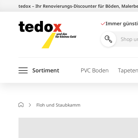
Zum
tedox – Ihr Renovierungs-Discounter für Böden, Malerb
Inhalt
springen
Immer günst
Shop
und
Ratgeber
Sortiment
PVC Boden
Tapete
durchsuchen
Startseite
Floh und Staubkamm