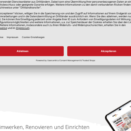
lle Preise in Euro, inkl. gesetzlicher Mehrwertsteuer, zzgl.
Versandkos
imwerken, Renovieren und Einrichten