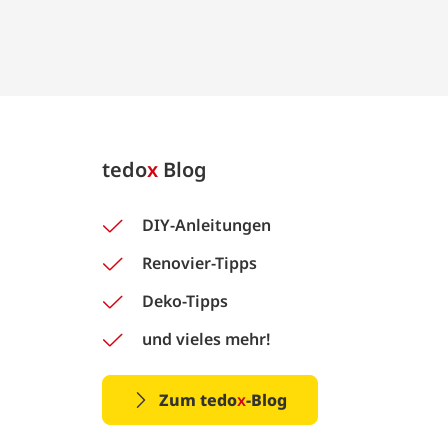
tedo
x
Blog
DIY-Anleitungen
Renovier-Tipps
Deko-Tipps
und vieles mehr!
Zum tedo
x
-Blog