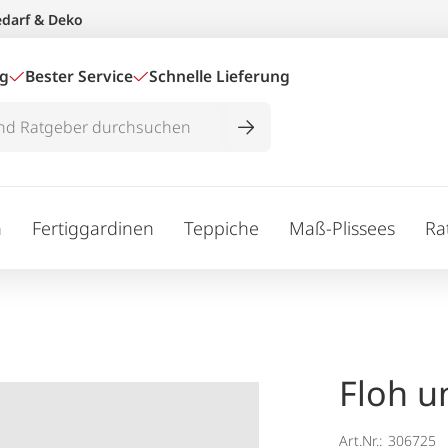
edarf & Deko
ig
Bester Service
Schnelle Lieferung
n
Fertiggardinen
Teppiche
Maß-Plissees
Ra
Floh 
Art.Nr.:
306725