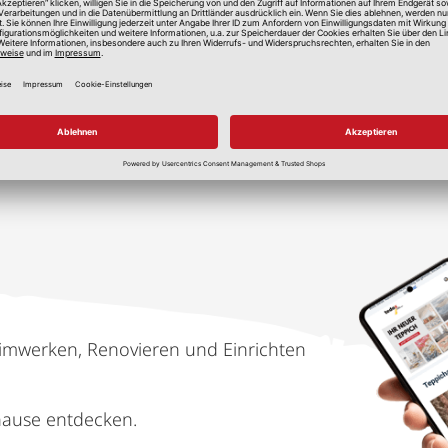
lle Preise in Euro, inkl. gesetzlicher Mehrwertsteuer, zzgl.
Versandkos
imwerken, Renovieren und Einrichten
hause entdecken.