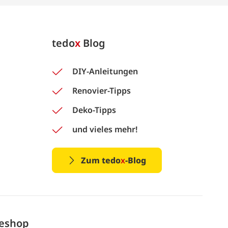
tedo
x
Blog
DIY-Anleitungen
Renovier-Tipps
Deko-Tipps
und vieles mehr!
Zum tedo
x
-Blog
neshop