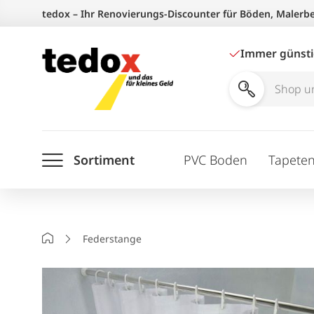
Zum
tedox – Ihr Renovierungs-Discounter für Böden, Malerb
Inhalt
springen
Immer günst
Shop
und
Ratgeber
Sortiment
PVC Boden
Tapete
durchsuchen
Startseite
Federstange