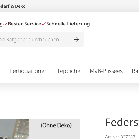
edarf & Deko
ig
Bester Service
Schnelle Lieferung
n
Fertiggardinen
Teppiche
Maß-Plissees
Ra
Feders
Art.Nr.:
367683