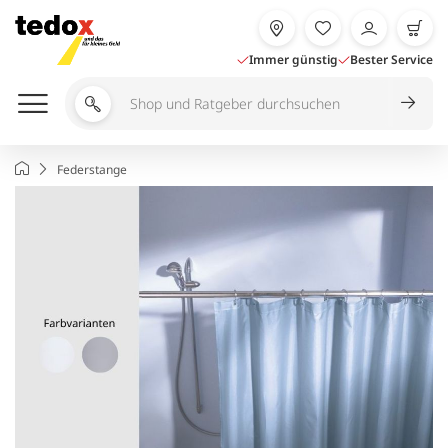
Zum
Inhalt
springen
Immer günstig
Bester Service
Shop
und
Ratgeber
Startseite
Federstange
durchsuchen