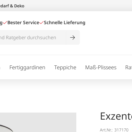
edarf & Deko
ig
Bester Service
Schnelle Lieferung
n
Fertiggardinen
Teppiche
Maß-Plissees
Ra
Exzent
Art.Nr.:
317170