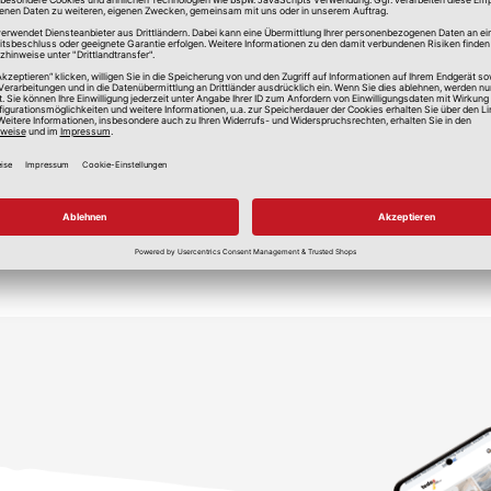
lle Preise in Euro, inkl. gesetzlicher Mehrwertsteuer, zzgl.
Versandkos