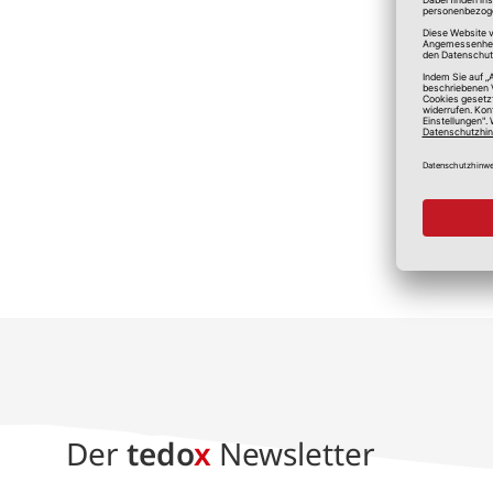
*A
Der
tedo
x
Newsletter