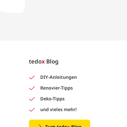
tedo
x
Blog
DIY-Anleitungen
Renovier-Tipps
Deko-Tipps
und vieles mehr!
Zum tedo
x
-Blog