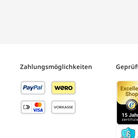
Zahlungs­möglich­keiten
Geprüft