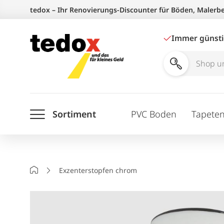
Zum
tedox – Ihr Renovierungs-Discounter für Böden, Malerb
Inhalt
springen
Immer günst
Shop
und
Ratgeber
Sortiment
PVC Boden
Tapete
durchsuchen
Startseite
Exzenterstopfen chrom