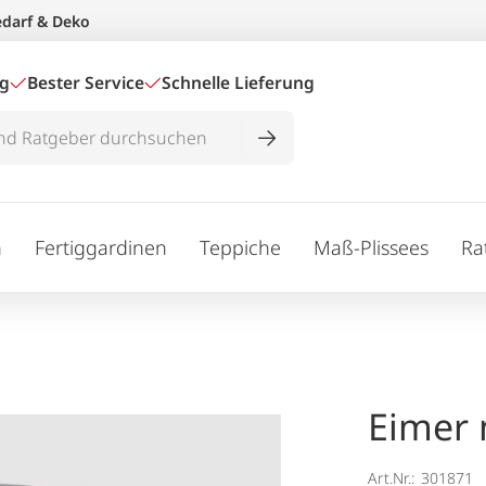
edarf & Deko
ig
Bester Service
Schnelle Lieferung
n
Fertiggardinen
Teppiche
Maß-Plissees
Ra
Eimer 
Art.Nr.:
301871