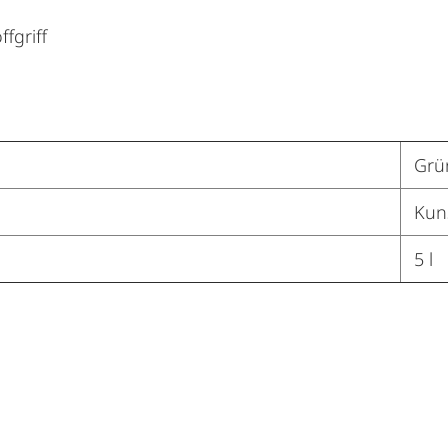
fgriff
Grü
Kuns
5 l