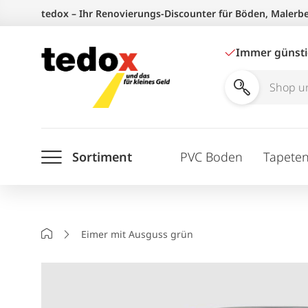
Zum
tedox – Ihr Renovierungs-Discounter für Böden, Malerb
Inhalt
springen
Immer günst
Shop
und
Ratgeber
Sortiment
PVC Boden
Tapete
durchsuchen
Startseite
Eimer mit Ausguss grün