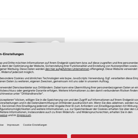
Merken
mit Ausguss 10L silber
her 10L Eimer mit Ausg
2,80 €
*