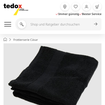
Zum
Inhalt
springen
Immer günstig
Bester Service
Shop
und
Ratgeber
Startseite
Frottierserie Cäsar
durchsuchen