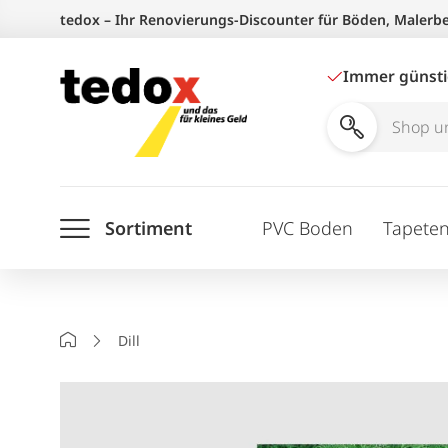
Zum
tedox – Ihr Renovierungs-Discounter für Böden, Malerb
Inhalt
springen
Immer günst
Shop
und
Ratgeber
Sortiment
PVC Boden
Tapete
durchsuchen
Startseite
Dill