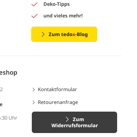
Deko-Tipps
und vieles mehr!
Zum tedo
x
-Blog
neshop
12
Kontaktformular
Retourenanfrage
e
6:30 Uhr
Zum
Widerrufsformular