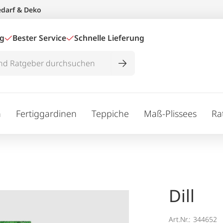
edarf & Deko
ig
Bester Service
Schnelle Lieferung
n
Fertiggardinen
Teppiche
Maß-Plissees
Ra
Dill
Art.Nr.:
344652