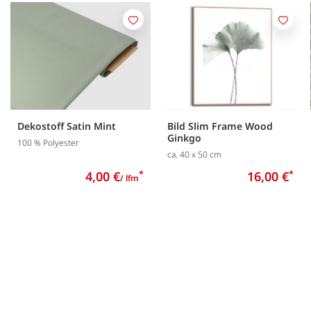
Merken
Merk
Dekostoff Satin Mint
Bild Slim Frame Wood
Ginkgo
100 % Polyester
ca. 40 x 50 cm
4,00 €
*
16,00 €
*
/ lfm