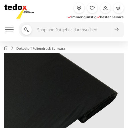
Zum
Inhalt
springen
Immer günstig
Bester Service
Shop
und
Ratgeber
Startseite
Dekostoff Foliendruck Schwarz
durchsuchen