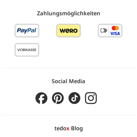
Zahlungs­möglich­keiten
Social Media
tedo
x
Blog