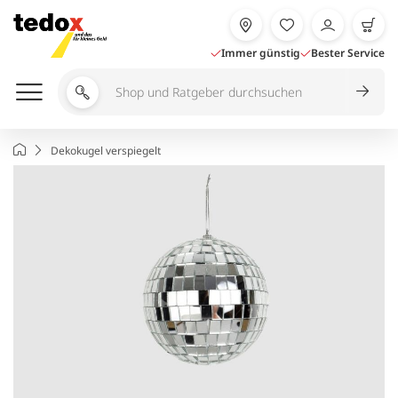
Zum
Inhalt
springen
Immer günstig
Bester Service
Shop
und
Ratgeber
Startseite
Dekokugel verspiegelt
durchsuchen