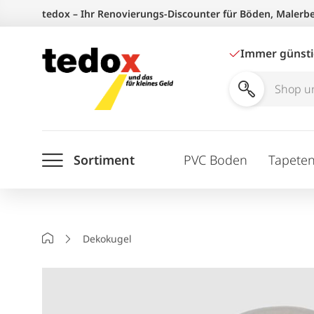
Zum
tedox – Ihr Renovierungs-Discounter für Böden, Malerb
Inhalt
springen
Immer günst
Shop
und
Ratgeber
Sortiment
PVC Boden
Tapete
durchsuchen
Startseite
Dekokugel