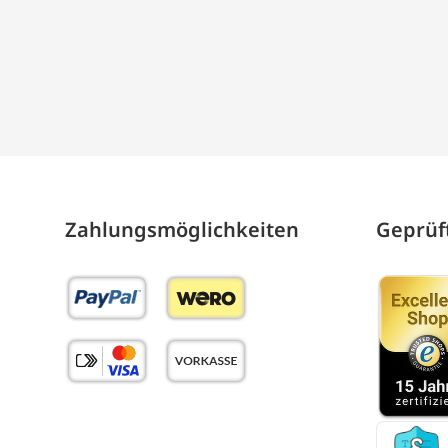
Zahlungs­möglich­keiten
Geprüft