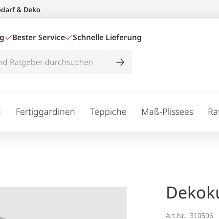
edarf & Deko
ig
Bester Service
Schnelle Lieferung
n
Fertiggardinen
Teppiche
Maß-Plissees
Ra
Dekok
Art.Nr.:
310506