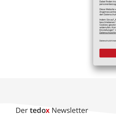
*A
Der
tedo
x
Newsletter