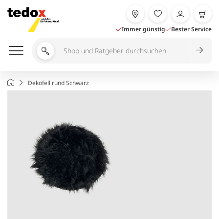
Zum
Inhalt
springen
Immer günstig
Bester Service
Shop
und
Ratgeber
Startseite
Dekofell rund Schwarz
durchsuchen