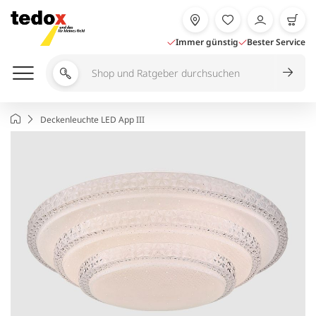
Zum
Inhalt
springen
Immer günstig
Bester Service
Shop
und
Ratgeber
Startseite
Deckenleuchte LED App III
durchsuchen