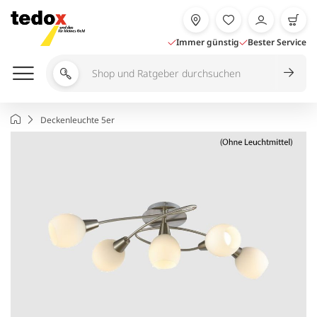
Zum
Inhalt
springen
Immer günstig
Bester Service
Shop
und
Ratgeber
Startseite
Deckenleuchte 5er
durchsuchen