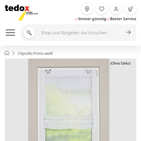
Zum
Inhalt
springen
Immer günstig
Bester Service
Shop
und
Ratgeber
Startseite
Cliprollo Prims weiß
durchsuchen