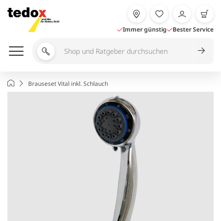
Zum
Inhalt
springen
Immer günstig
Bester Service
Shop
und
Ratgeber
Startseite
Brauseset Vital inkl. Schlauch
durchsuchen