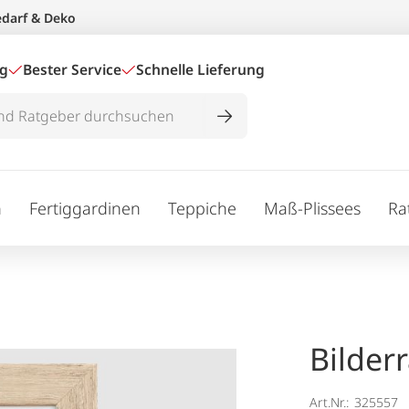
edarf & Deko
ig
Bester Service
Schnelle Lieferung
n
Fertiggardinen
Teppiche
Maß-Plissees
Ra
Bilder
Art.Nr.:
325557