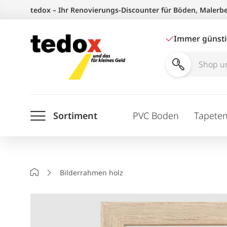
Zum
tedox – Ihr Renovierungs-Discounter für Böden, Malerb
Inhalt
springen
Immer günst
Shop
und
Ratgeber
Sortiment
PVC Boden
Tapete
durchsuchen
Startseite
Bilderrahmen holz