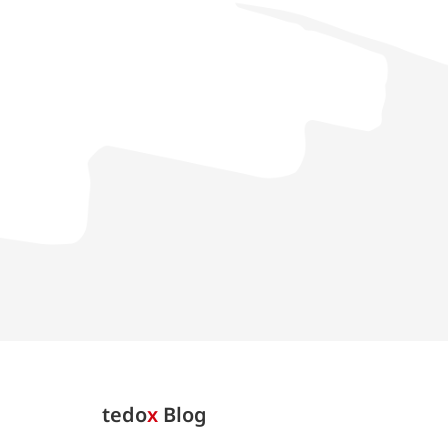
tedo
x
Blog