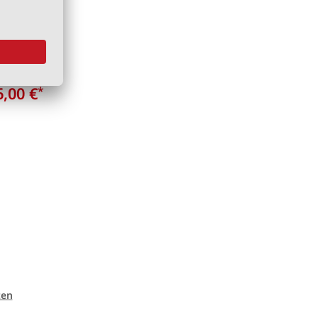
6,00 €
*
ten