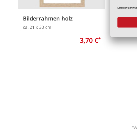
Bilderrahmen holz
Bilder
ca. 21 x 30 cm
ca. 10x1
3,70 €
*
*A