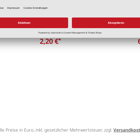
rahmen holz
Bilderrahmen holz
5 cm
ca. 30 x 40 cm
2,20 €
*
lle Preise in Euro, inkl. gesetzlicher Mehrwertsteuer, zzgl.
Versandkos