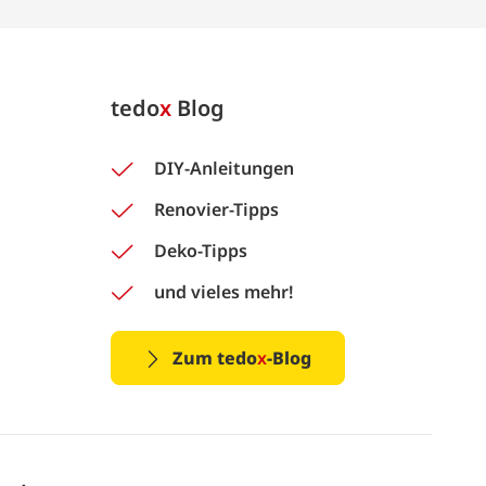
tedo
x
Blog
DIY-Anleitungen
Renovier-Tipps
Deko-Tipps
und vieles mehr!
Zum tedo
x
-Blog