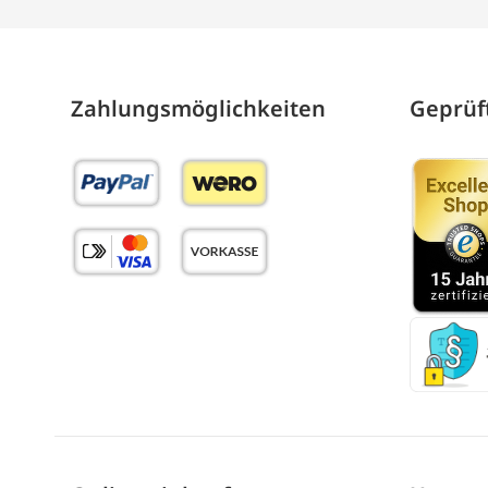
Zahlungs­möglich­keiten
Geprüft