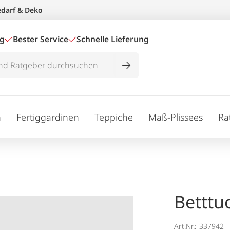
edarf & Deko
ig
Bester Service
Schnelle Lieferung
n
Fertiggardinen
Teppiche
Maß-Plissees
Ra
Betttu
Art.Nr.:
337942