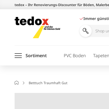
Zum
tedox – Ihr Renovierungs-Discounter für Böden, Malerb
Inhalt
springen
Immer günst
Shop
und
Ratgeber
Sortiment
PVC Boden
Tapete
durchsuchen
Startseite
Betttuch Traumhaft Gut