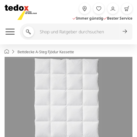
Zum
Inhalt
springen
Immer günstig
Bester Service
Shop
und
Ratgeber
Startseite
Bettdecke A-Steg Fjödur Kassette
durchsuchen