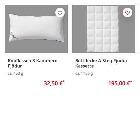
Merken
Merk
Kopfkissen 3 Kammern
Bettdecke A-Steg Fjödur
Fjödur
Kassette
ca. 450 g
ca. 1150 g
32,50 €
*
195,00 €
*