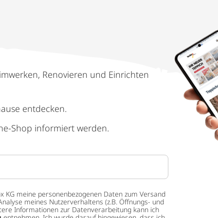
imwerken, Renovieren und Einrichten
hause entdecken.
ne-Shop informiert werden.
 tedox KG meine personenbezogenen Daten zum Versand
Analyse meines Nutzerverhaltens (z.B. Öffnungs- und
eitere Informationen zur Datenverarbeitung kann ich
g
entnehmen. Ich wurde darauf hingewiesen, dass ich