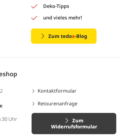
Deko-Tipps
und vieles mehr!
Zum tedo
x
-Blog
neshop
12
Kontaktformular
Retourenanfrage
e
6:30 Uhr
Zum
Widerrufsformular