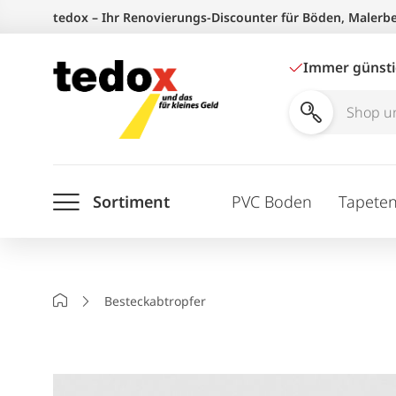
Zum
tedox – Ihr Renovierungs-Discounter für Böden, Malerb
Inhalt
springen
Immer günst
Shop
und
Ratgeber
Sortiment
PVC Boden
Tapete
durchsuchen
Startseite
Besteckabtropfer