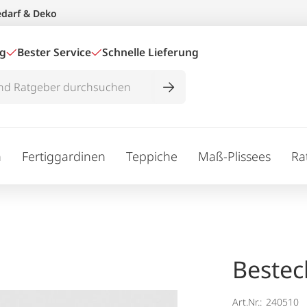
edarf & Deko
ig
Bester Service
Schnelle Lieferung
n
Fertiggardinen
Teppiche
Maß-Plissees
Ra
Bestec
Art.Nr.:
240510