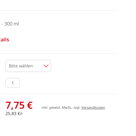
 - 300 ml
ails
Bitte wählen
7,75 €
inkl. gesetzl. MwSt., zzgl.
Versandkosten
25,83 €
/l