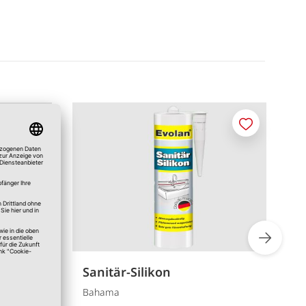
Merken
Merken
Sanitär-Silikon
P
Bahama
W