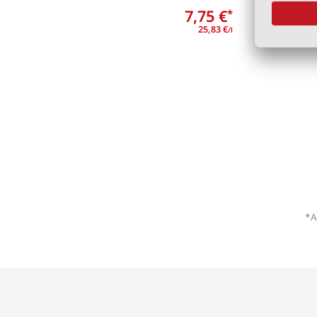
7,75 €
*
25,83 €
/l
*A