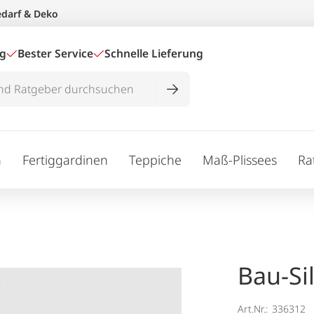
edarf & Deko
ig
Bester Service
Schnelle Lieferung
n
Fertiggardinen
Teppiche
Maß-Plissees
Ra
Bau-Si
Art.Nr.:
336312