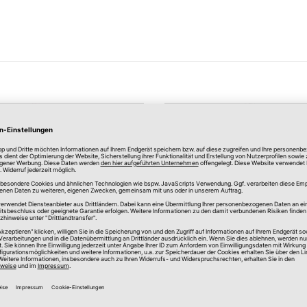
Merken
likon
Silikon-Dichtmasse
Farblos