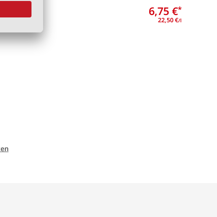
3,00 €
6,75 €
*
*
10,71 €
22,50 €
/l
/l
ten