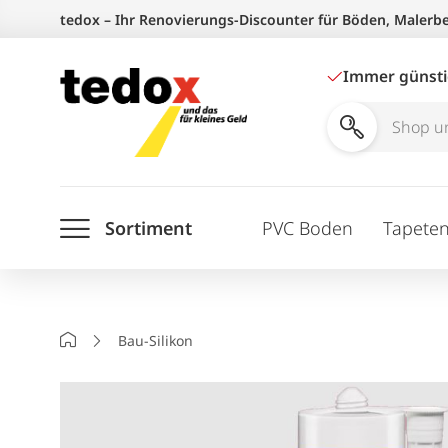
Zum
tedox – Ihr Renovierungs-Discounter für Böden, Malerb
Inhalt
springen
Immer günst
Shop
und
Ratgeber
Sortiment
PVC Boden
Tapete
durchsuchen
Startseite
Bau-Silikon