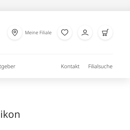
Meine Filiale
tgeber
Kontakt
Filialsuche
likon