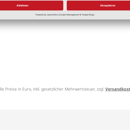
7,75 €
*
25,83 €
/l
lle Preise in Euro, inkl. gesetzlicher Mehrwertsteuer, zzgl.
Versandkos