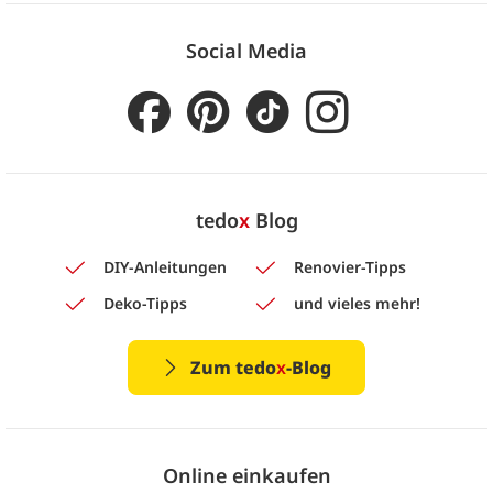
Social Media
tedo
x
Blog
DIY-Anleitungen
Renovier-Tipps
Deko-Tipps
und vieles mehr!
Zum tedo
x
-Blog
Online einkaufen