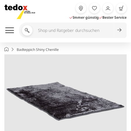
Zum
Inhalt
springen
Immer günstig
Bester Service
Shop
und
Ratgeber
Startseite
Badteppich Shiny Chenille
durchsuchen