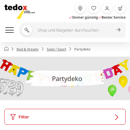
Zum
Inhalt
springen
Immer günstig
Bester Service
Shop
und
Ratgeber
Startseite
Bad & Kreativ
Spiel / Sport
Partydeko
durchsuchen
Partydeko
Filter