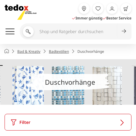
Zum
Inhalt
springen
Immer günstig
Bester Service
Shop
und
Ratgeber
Startseite
Bad & Kreativ
Badtextilien
Duschvorhänge
durchsuchen
Duschvorhänge
Filter