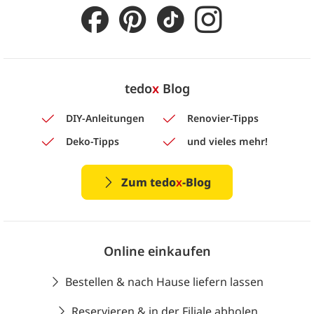
tedo
x
Blog
DIY-Anleitungen
Renovier-Tipps
Deko-Tipps
und vieles mehr!
Zum tedo
x
-Blog
Online einkaufen
Bestellen & nach Hause liefern lassen
Reservieren & in der Filiale abholen