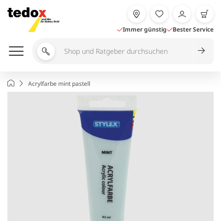
Zum
Inhalt
springen
Immer günstig
Bester Service
Shop
und
Ratgeber
Startseite
Acrylfarbe mint pastell
durchsuchen