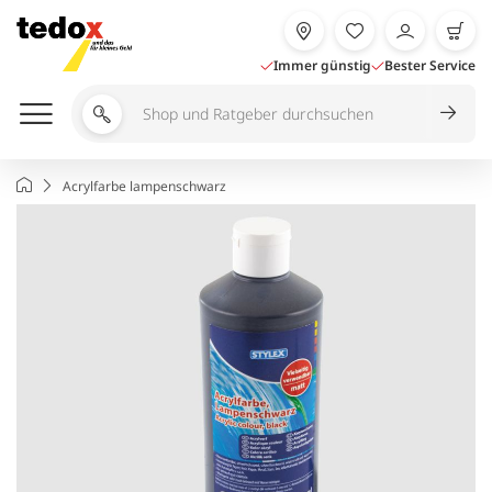
Zum
Inhalt
springen
Immer günstig
Bester Service
Shop
und
Ratgeber
Startseite
Acrylfarbe lampenschwarz
durchsuchen