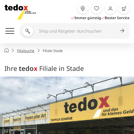
Zum
Inhalt
springen
Immer günstig
Bester Service
Shop
und
Ratgeber
Startseite
Filialsuche
Filiale Stade
durchsuchen
Ihre
tedo
x
Filiale in Stade