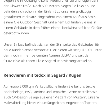
biegen Sie in Richtung Arkona, Altenkirchen ab und folgen dann
der Glower Straße. Nach 500 Metern biegen Sie links ab und
befinden sich schon in der Einfahrt zu unserem großzügig
gestalteten Parkplatz. Eingerahmt von einem Kaufhaus Stolz,
einem Ole Outdoor Geschäft und einem Lidl finden Sie uns in
einem Gebäude, in dem früher einmal landwirtschaftliche Geräte
gefertigt wurden.
Unser Einlass befindet sich an der Stirnseite des Gebäudes, für
neue Kunden etwas versteckt. Hier bieten wir seit Juli 1991 unter
dem noch immer bekannten Namen „ULFA“ und seit dem
01.02.1998 als tedox Filiale Sagard Renovierungsartikel an.
Renovieren mit tedox in Sagard / Rügen
Auf knapp 2.000 qm Verkaufsfläche finden Sie bei uns textile
Bodenbeläge, PVC, Laminat und Teppiche. Gerne bestellen wir
auch CV-Design Beläge aus einer Vielzahl von Mustern. Unsere
Malerabteilung bietet ein umfangreiches Angebot an Tapeten,