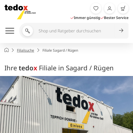
Zum
Inhalt
springen
Immer günstig
Bester Service
Shop
und
Ratgeber
Startseite
Filialsuche
Filiale Sagard / Rügen
durchsuchen
Ihre
tedo
x
Filiale in Sagard / Rügen