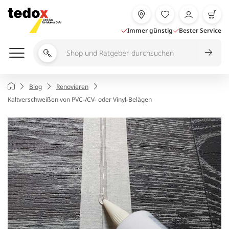
Zum
Inhalt
springen
Immer günstig
Bester Service
Shop
und
Ratgeber
Startseite
Blog
Renovieren
durchsuchen
Kaltverschweißen von PVC-/CV- oder Vinyl-Belägen