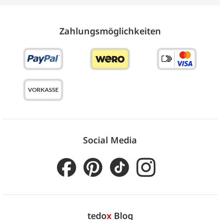
Zahlungs­möglich­keiten
Social Media
tedo
x
Blog