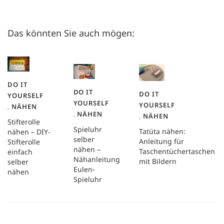
Das könnten Sie auch mögen:
DO IT
DO IT
DO IT
YOURSELF
YOURSELF
YOURSELF
,
NÄHEN
,
NÄHEN
,
NÄHEN
Stifterolle
Spieluhr
Tatüta nähen:
nähen – DIY-
selber
Anleitung für
Stifterolle
nähen –
Taschentüchertaschen
einfach
Nähanleitung
mit Bildern
selber
Eulen-
nähen
Spieluhr