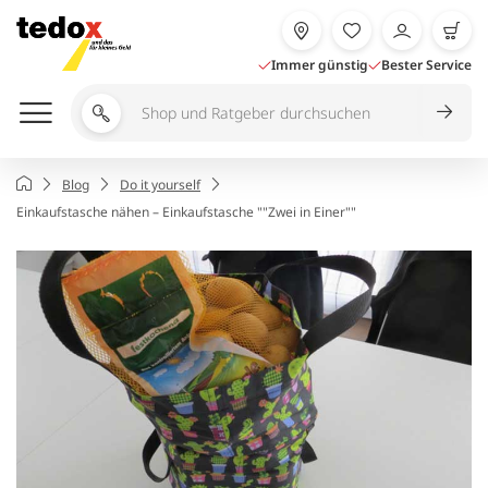
Zum
Inhalt
springen
Immer günstig
Bester Service
Shop
und
Ratgeber
Startseite
Blog
Do it yourself
durchsuchen
Einkaufstasche nähen – Einkaufstasche ""Zwei in Einer""