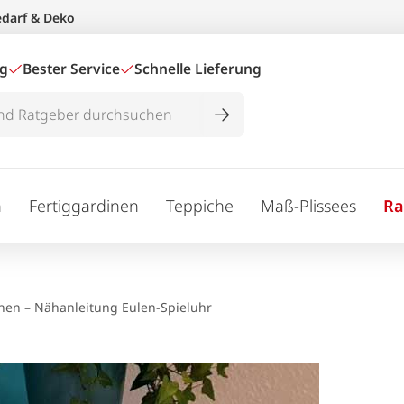
edarf & Deko
ig
Bester Service
Schnelle Lieferung
n
Fertiggardinen
Teppiche
Maß-Plissees
Ra
ähen – Nähanleitung Eulen-Spieluhr