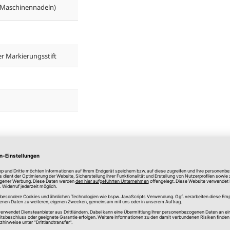
 Maschinennadeln)
r Markierungsstift
in unseren
Filialen
. Bei Fragen sprechen Sie bitte
 Das Spielwerk können Sie für wenig Geld online
Spielzeuggeschäften, die Spieluhren führen, als
dass Sie sämtlichen
Stoff vor der Verarbeitung