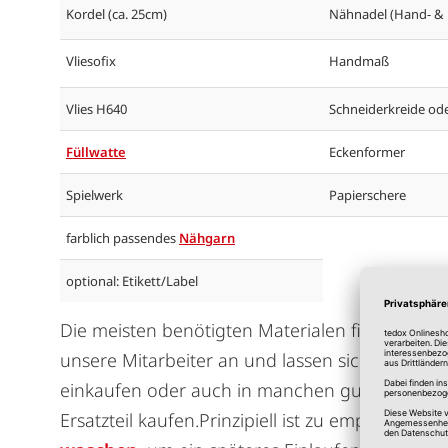
Kordel (ca. 25cm)
Nähnadel (Hand- &
Vliesofix
Handmaß
Vlies H640
Schneiderkreide ode
Füllwatte
Eckenformer
Spielwerk
Papierschere
farblich passendes
Nähgarn
optional: Etikett/Label
Die meisten benötigten Materialen finden Sie 
unsere Mitarbeiter an und lassen sich beraten.
einkaufen oder auch in manchen gutsortierten 
Ersatzteil kaufen.Prinzipiell ist zu empfehlen, 