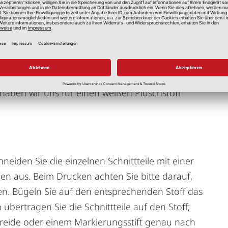
den. In diesem Beispiel haben wir als Hauptstoff
 als Grundgerüst für den Eulenkörper. Falls Sie
e bitte auf die Strichrichtung des Stoffes.
werden, dass sich der Stoff weich anfühlt, wenn
chelt. Als Kombistoff haben wir einen pink
 Füße und den Schnabel empfiehlt sich ein
haben wir uns für einen weißen Plüschstoff
neiden Sie die einzelnen Schnittteile mit einer
n aus. Beim Drucken achten Sie bitte darauf,
ben. Bügeln Sie auf den entsprechenden Stoff das
 übertragen Sie die Schnittteile auf den Stoff;
Kreide oder einem Markierungsstift genau nach