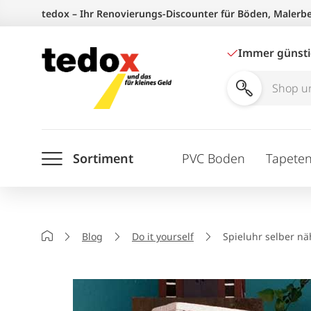
Zum
tedox – Ihr Renovierungs-Discounter für Böden, Malerb
Inhalt
springen
Immer günst
Shop
und
Ratgeber
Sortiment
PVC Boden
Tapete
durchsuchen
Startseite
Blog
Do it yourself
Spieluhr selber n