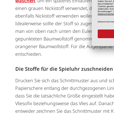
waschen
, um ein späteres Einlaufen zu vermei
einen grauen Nickistoff verwendet, dieser dient
ebenfalls Nickistoff verwenden wollen, achten Si
Idealerweise sollte der Stoff so zugeschnitten 
man von oben nach unten den Eulenkörper strei
gepunkteten Baumwollstoff genommen. Für die
orangener Baumwollstoff. Für die Augenpartie 
entschieden.
Die Stoffe für die Spieluhr zuschneiden
Drucken Sie sich das Schnittmuster aus und sch
Papierschere entlang der durchgezogenen Linie
dass Sie die tatsächliche Größe eingestellt ha
Vliesofix beziehungsweise das Vlies auf. Danach
entweder zeichnen Sie das Schnittmuster mit 