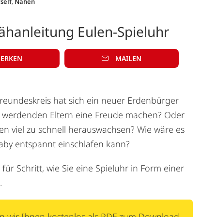
self
,
Nähen
ähanleitung Eulen-Spieluhr
ERKEN
MAILEN
eundeskreis hat sich ein neuer Erdenbürger
n werdenden Eltern eine Freude machen? Oder
nen viel zu schnell herauswachsen? Wie wäre es
Baby entspannt einschlafen kann?
für Schritt, wie Sie eine Spieluhr in Form einer
.
en wir Ihnen kostenlos als PDF zum Download