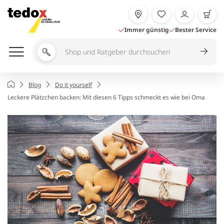
Zum
Inhalt
springen
Immer günstig
Bester Service
Shop
und
Ratgeber
Startseite
Blog
Do it yourself
durchsuchen
Leckere Plätzchen backen: Mit diesen 6 Tipps schmeckt es wie bei Oma