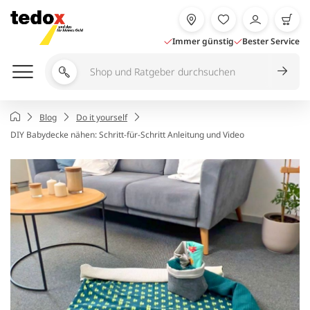
Zum
Inhalt
springen
Immer günstig
Bester Service
Shop
und
Ratgeber
Startseite
Blog
Do it yourself
durchsuchen
DIY Babydecke nähen: Schritt-für-Schritt Anleitung und Video