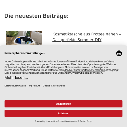
Die neuesten Beiträge:
Kosmetiktasche aus Frottee nähen –
Das perfekte Sommer-DIY
3. Juli 2026
DIY Gartenbeleuchtung:
Stimmungsvolle Ideen für laue
Sommerabende
26. Juni 2026
Der perfekte Sonnenschutz - Rollos,
Jalousien, Plissees oder
Vertikalanlagen
15. Mai 2026