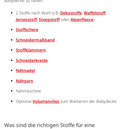
Babydecke zu nähen:
2 Stoffe nach Wahl (z.B.
Dekostoffe
,
Waffelstoff
,
Jerseystoff
,
Steppstoff
oder
Alpenfleece
)
Stoffschere
Schneidermaßband
Stoffklammern
Schneiderkreide
Nähnadel
Nähgarn
Nähmaschine
Optional
Volumenvlies
zum Wattieren der Babydecke
Was sind die richtigen Stoffe für eine