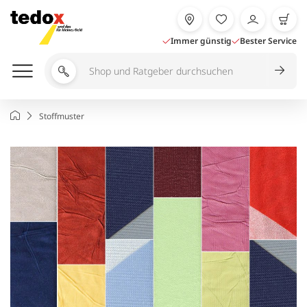
Zum
Inhalt
springen
Immer günstig
Bester Service
Shop
und
Ratgeber
Startseite
Stoffmuster
durchsuchen