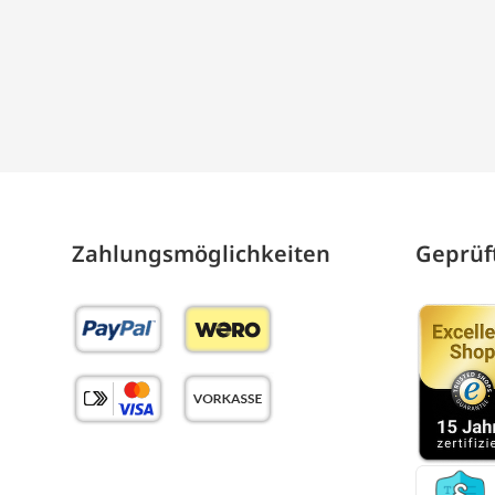
Zahlungs­möglich­keiten
Geprüft