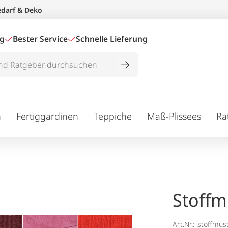
edarf & Deko
ig
Bester Service
Schnelle Lieferung
n
Fertiggardinen
Teppiche
Maß-Plissees
Ra
Stoffm
Art.Nr.:
stoffmus