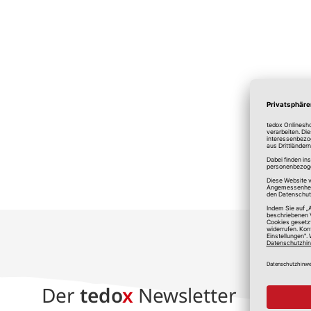
*A
Der
tedo
x
Newsletter