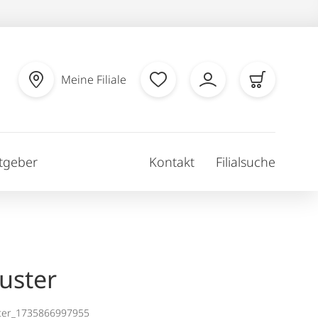
Meine Filiale
tgeber
Kontakt
Filialsuche
uster
ter_1735866997955