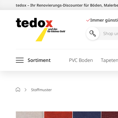
Zum
tedox – Ihr Renovierungs-Discounter für Böden, Malerb
Inhalt
springen
Immer günst
Shop
und
Ratgeber
Sortiment
PVC Boden
Tapete
durchsuchen
Startseite
Stoffmuster