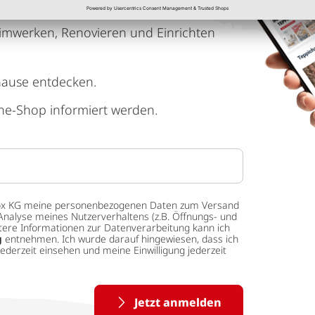
imwerken, Renovieren und Einrichten
hause entdecken.
ne-Shop informiert werden.
 tedox KG meine personenbezogenen Daten zum Versand
Analyse meines Nutzerverhaltens (z.B. Öffnungs- und
eitere Informationen zur Datenverarbeitung kann ich
g
entnehmen. Ich wurde darauf hingewiesen, dass ich
ederzeit einsehen und meine Einwilligung jederzeit
Jetzt anmelden