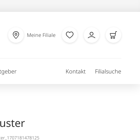
Meine Filiale
tgeber
Kontakt
Filialsuche
uster
ter_1707181478125