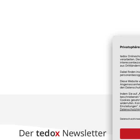
*A
Der
tedo
x
Newsletter