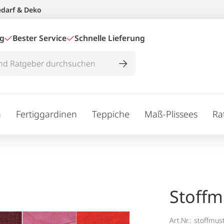
edarf & Deko
ig
Bester Service
Schnelle Lieferung
n
Fertiggardinen
Teppiche
Maß-Plissees
Ra
Stoffm
Art.Nr.:
stoffmus