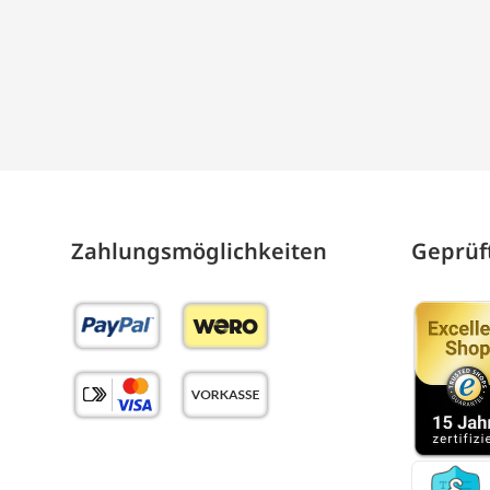
Zahlungs­möglich­keiten
Geprüft