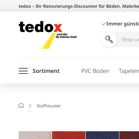
Zum
tedox – Ihr Renovierungs-Discounter für Böden, Malerb
Inhalt
springen
Immer günst
Shop
und
Ratgeber
Sortiment
PVC Boden
Tapete
durchsuchen
Startseite
Stoffmuster