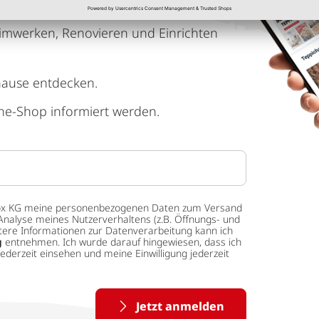
imwerken, Renovieren und Einrichten
hause entdecken.
ne-Shop informiert werden.
 tedox KG meine personenbezogenen Daten zum Versand
Analyse meines Nutzerverhaltens (z.B. Öffnungs- und
eitere Informationen zur Datenverarbeitung kann ich
g
entnehmen. Ich wurde darauf hingewiesen, dass ich
ederzeit einsehen und meine Einwilligung jederzeit
Jetzt anmelden