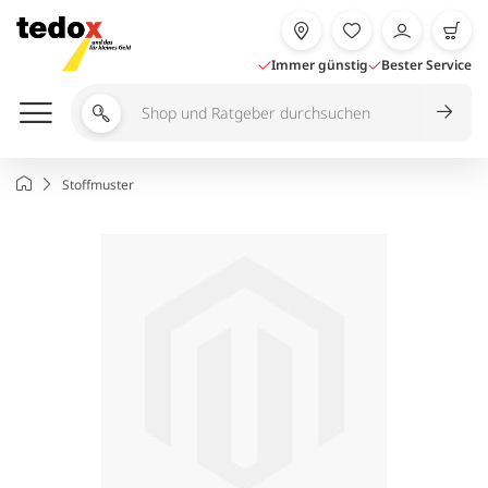
Zum
Inhalt
springen
Immer günstig
Bester Service
Shop
und
Ratgeber
Startseite
Stoffmuster
durchsuchen