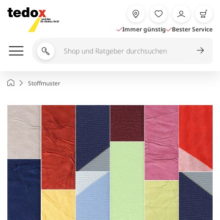
Zum
Inhalt
springen
Immer günstig
Bester Service
Shop
und
Ratgeber
Startseite
Stoffmuster
durchsuchen