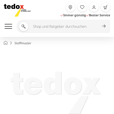
Zum
Inhalt
springen
Immer günstig
Bester Service
Shop
und
Ratgeber
Startseite
Stoffmuster
durchsuchen