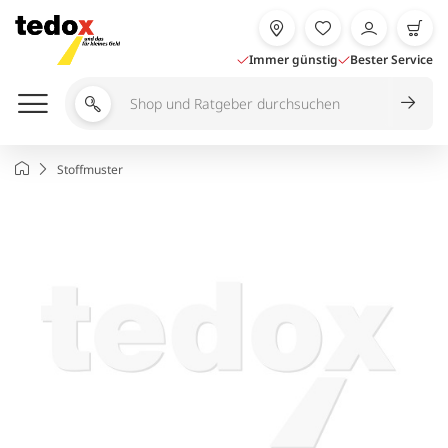
Zum
Inhalt
springen
Immer günstig
Bester Service
Shop
und
Ratgeber
Startseite
Stoffmuster
durchsuchen