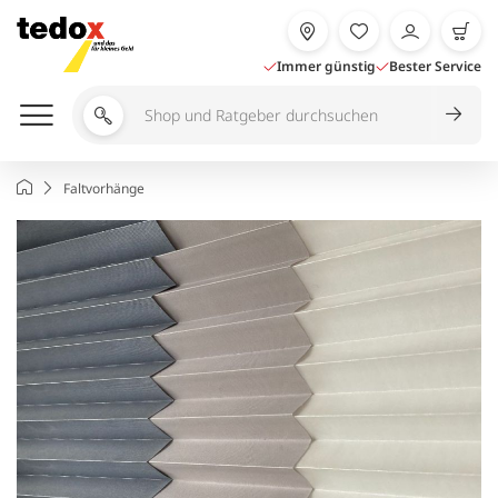
Zum
Inhalt
springen
Immer günstig
Bester Service
Shop
und
Ratgeber
Startseite
Faltvorhänge
durchsuchen